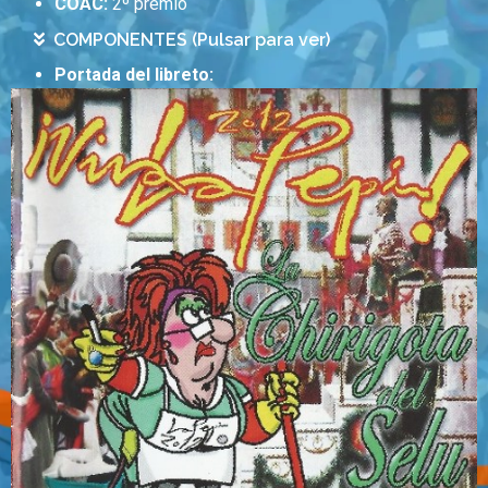
COAC:
2º premio
COMPONENTES (Pulsar para ver)
Portada del libreto: