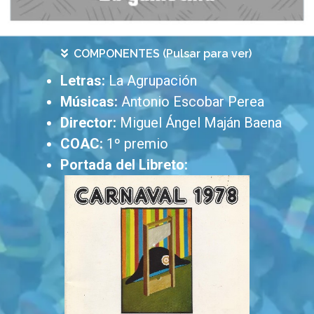
COMPONENTES (Pulsar para ver)
Letras:
La Agrupación
Músicas:
Antonio Escobar Perea
Director:
Miguel Ángel Maján Baena
COAC:
1º premio
Portada del Libreto: