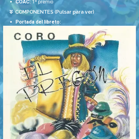
COAC:
1º premio
COMPONENTES (Pulsar para ver)
Portada del libreto: