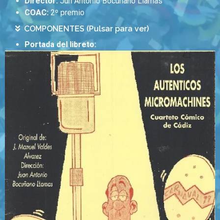
Director:
Jun Antonio Bocuñano Llamas
COAC:
2º premio
COMPONENTES (Pulsar para ver)
Portada del libreto: