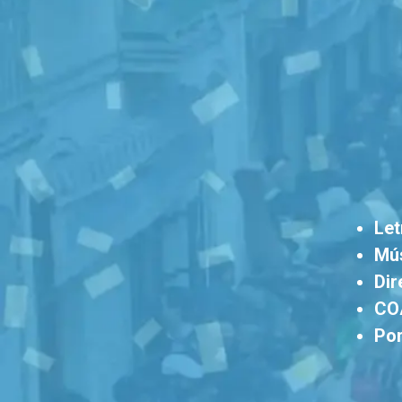
Let
Mús
Dir
CO
Por