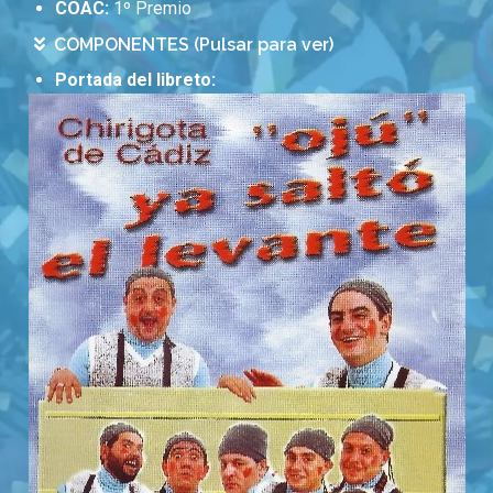
COAC:
1º Premio
COMPONENTES (Pulsar para ver)
Portada del libreto: