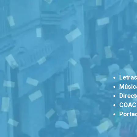
Letra
Músic
Direct
COAC
Portad