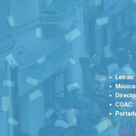
Letras:
Música
Directo
COAC:
Portada