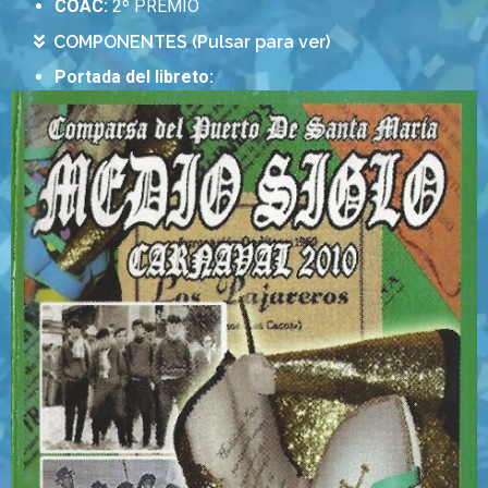
COAC:
2º PREMIO
COMPONENTES (Pulsar para ver)
Portada del libreto: