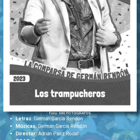
Foto: KIKI FOTÓGRAFOS
Letras:
Germán García Rendón
Músicas:
Germán García Rendón
Director:
Adrián Páez Rodal