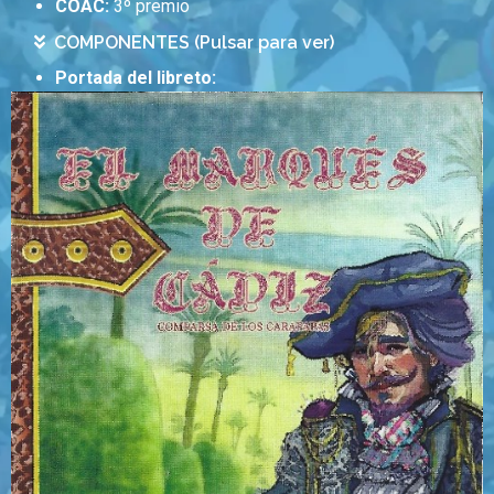
COAC:
3º premio
COMPONENTES (Pulsar para ver)
Portada del libreto: