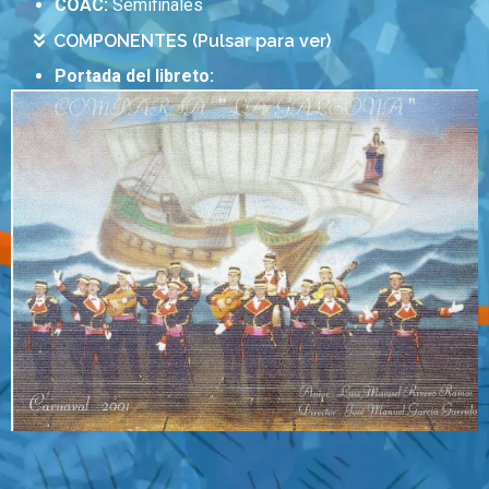
COAC:
Semifinales
COMPONENTES (Pulsar para ver)
Portada del libreto: