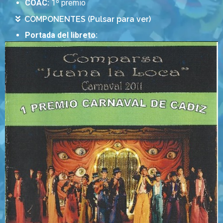
COAC:
1º premio
COMPONENTES (Pulsar para ver)
Portada del libreto: