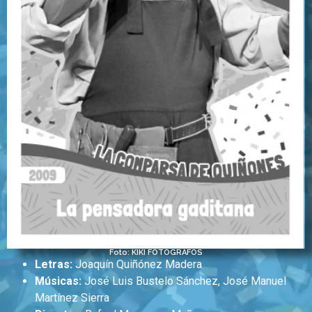
Foto: KIKI FOTÓGRAFOS
Letras:
Joaquín Quiñónez Madera
Músicas:
José Luis Bustelo Sánchez, José Manuel
Martínez Sierra