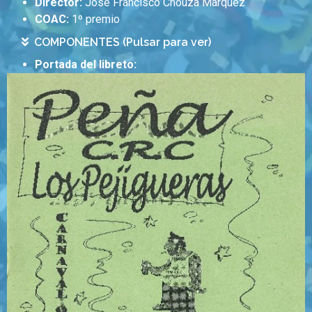
Director:
José Francisco Chouza Márquez
COAC:
1º premio
COMPONENTES (Pulsar para ver)
Portada del libreto: