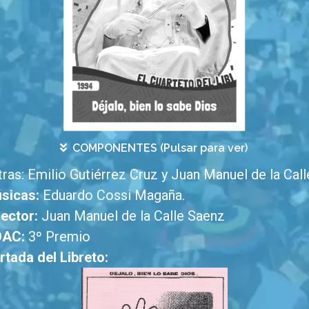
COMPONENTES (Pulsar para ver)
tras: Emilio Gutiérrez Cruz y Juan Manuel de la Cal
sicas:
Eduardo Cossi Magaña.
rector:
Juan Manuel de la Calle Saenz
AC:
3º Premio
rtada del Libreto: