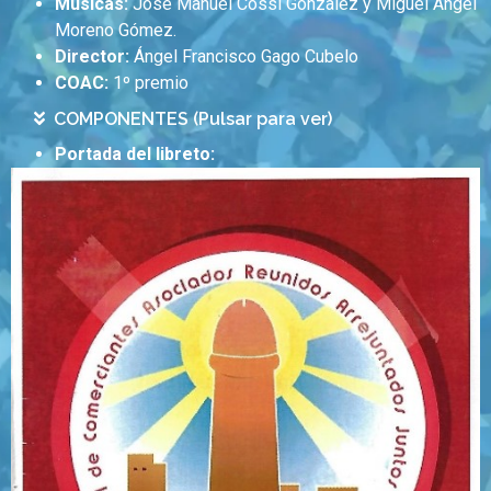
Músicas:
José Manuel Cossi Gonzalez y Miguel Ángel
Moreno Gómez.
Director:
Ángel Francisco Gago Cubelo
COAC:
1º premio
COMPONENTES (Pulsar para ver)
Portada del libreto: