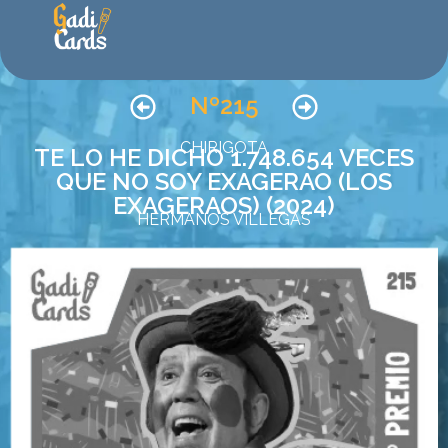
Nº215
CHIRIGOTA
TE LO HE DICHO 1.748.654 VECES
QUE NO SOY EXAGERAO (LOS
EXAGERAOS) (2024)
HERMANOS VILLEGAS