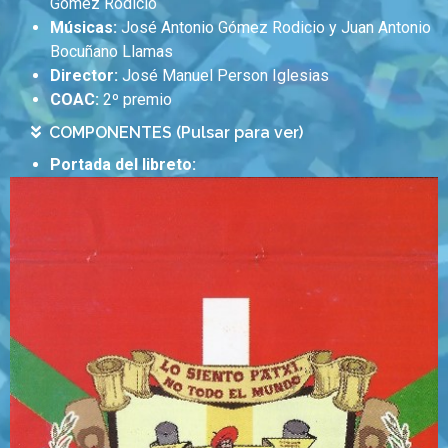
Gómez Rodicio
Músicas:
José Antonio Gómez Rodicio y Juan Antonio
Bocuñano Llamas
Director:
José Manuel Person Iglesias
COAC:
2º premio
COMPONENTES (Pulsar para ver)
Portada del libreto: