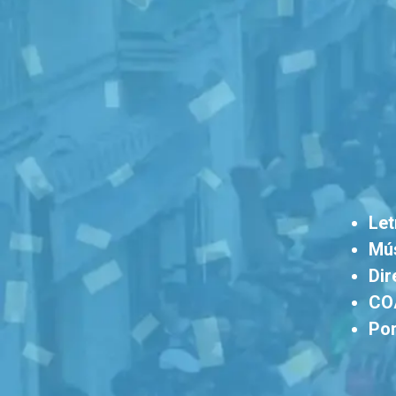
Let
Mús
Dir
CO
Por