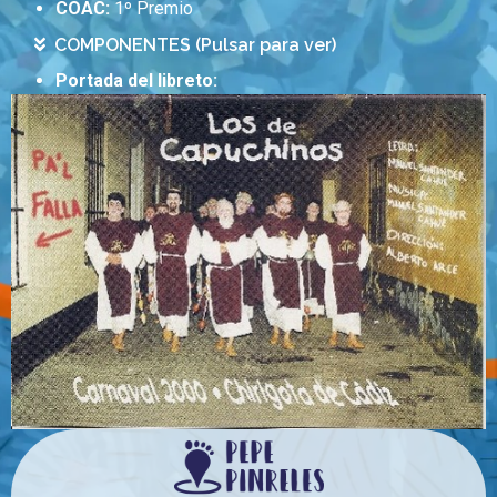
COAC:
1º Premio
COMPONENTES (Pulsar para ver)
Portada del libreto: