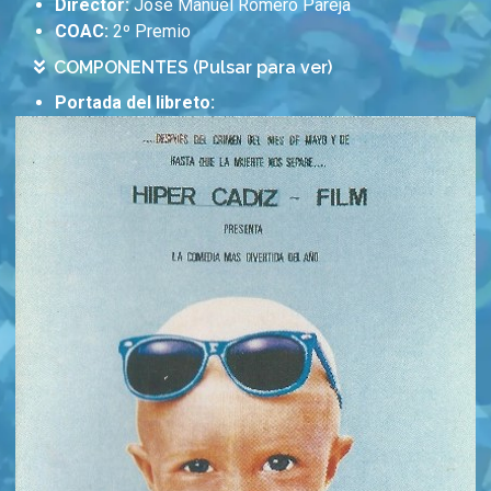
Director:
José Manuel Romero Pareja
COAC:
2º Premio
COMPONENTES (Pulsar para ver)
Portada del libreto: