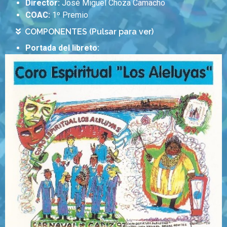
Director:
José Miguel Choza Camacho
COAC:
1º Premio
COMPONENTES (Pulsar para ver)
Portada del libreto: