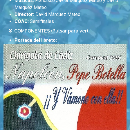
Músicas:
Francisco Javier Márquez Mateo y David
Márquez Mateo
Director:
David Márquez Mateo
COAC:
Semifinales
COMPONENTES (Pulsar para ver)
Portada del libreto: