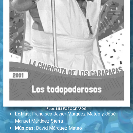
Foto: KIKI FOTÓGRAFOS
Letras:
Francisco Javier Márquez Mateo y José
Manuel Martínez Sierra
Músicas:
David Márquez Mateo