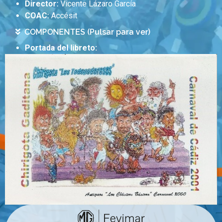
Director:
Vicente Lázaro García
COAC:
Accésit
COMPONENTES (Pulsar para ver)
Portada del libreto: