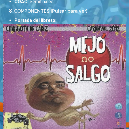
COAC:
Semifinales
COMPONENTES (Pulsar para ver)
Portada del libreto: