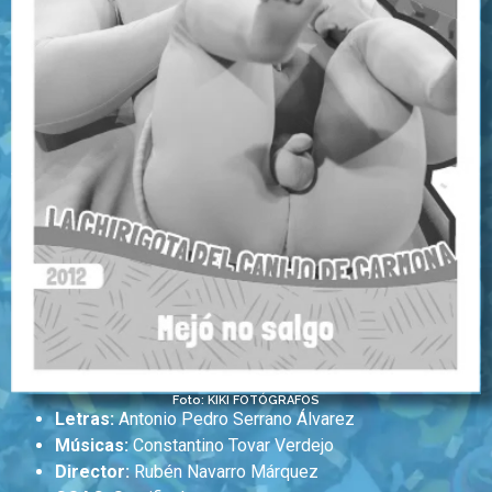
Foto: KIKI FOTÓGRAFOS
Letras:
Antonio Pedro Serrano Álvarez
Músicas:
Constantino Tovar Verdejo
Director:
Rubén Navarro Márquez